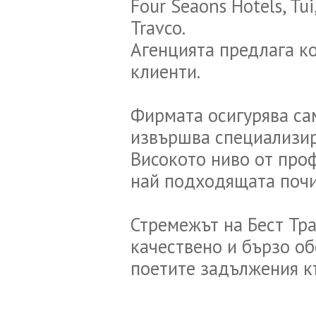
Four Seaons Hotels, Tui
Travco.
Агенцията предлага к
клиенти.
Фирмата осигурява сам
извършва специализир
Високото ниво от про
най подходящата почив
Стремежът на Бест Тра
качествено и бързо об
поетите задължения к